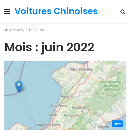
Voitures Chinoises
Menu
R
Accueil
/
2022
/
juin
Mois :
juin 2022
New